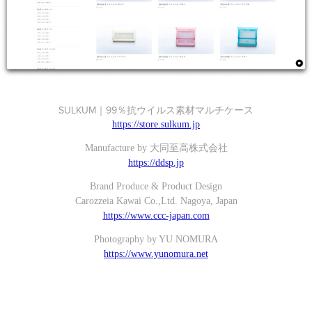
SULKUM｜99％抗ウイルス素材マルチケース
https://store.sulkum.jp
Manufacture by 大同至高株式会社
https://ddsp.jp
Brand Produce & Product Design
Carozzeia Kawai Co.,Ltd. Nagoya, Japan
https://www.ccc-japan.com
Photography by YU NOMURA
https://www.yunomura.net