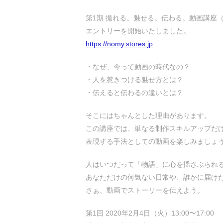
第1期 撮れる。魅せる。伝わる。動画講座
エントリーを開始いたしました。
https://nomy.stores.jp
・なぜ、今って動画の時代なの？
・人を惹きつける魅せ方とは？
・伝えると伝わるの違いとは？
そこにはちゃんとした理由があります。
この講座では、単なる制作スキルアップだ
表現する手法としての動画を楽しみましょ
人はいつだって「物語」に心を揺さぶられ
あなただけの何気ない日常や、誰かに届け
さぁ、動画でストーリーを伝えよう。
第1回 2020年2月4日（火）13:00〜17:00