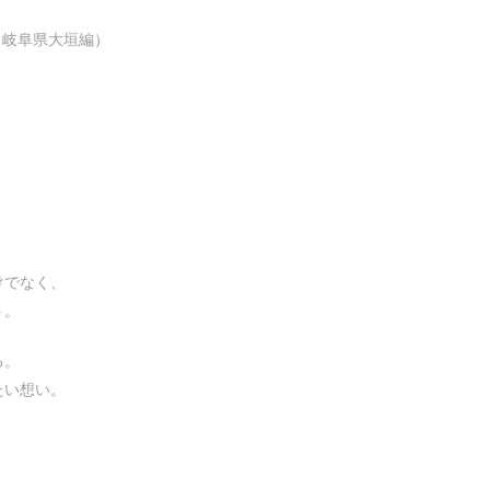
（岐阜県大垣編）
けでなく、
う。
る。
たい想い。